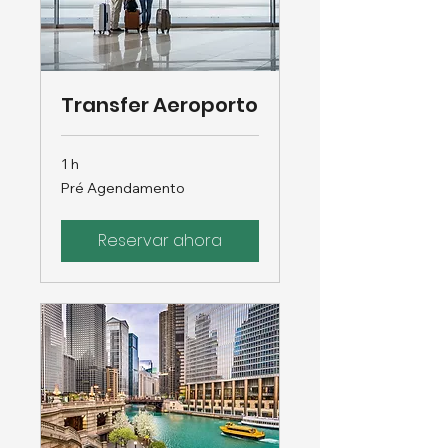
Transfer Aeroporto
1 h
Pré
Pré Agendamento
Agendamento
Reservar ahora