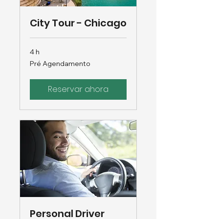
City Tour - Chicago
4 h
Pré
Pré Agendamento
Agendamento
Reservar ahora
Personal Driver